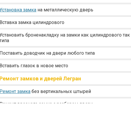
Установка замка
на металлическую дверь
Вставка замка цилиндрового
Установить броненакладку на замки как цилиндрового так
типа
Поставить доводчик на двери любого типа
Вставить глазок в новое место
Ремонт замков и дверей Легран
Ремонт замка
без вертикальных штырей
Ремонт врезного замка с разбором двери
Отремонтировать поврежденную металлическую дверь в 
при помощи сварки