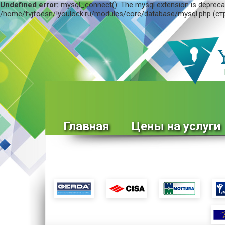
Undefined error:
mysql_connect(): The mysql extension is deprecat
/home/fvjfoesn/!youlock.ru/modules/core/database/mysql.php (ст
Главная
Цены на услуги