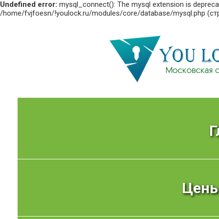
Undefined error:
mysql_connect(): The mysql extension is deprecat
/home/fvjfoesn/!youlock.ru/modules/core/database/mysql.php (ст
Г
Цены