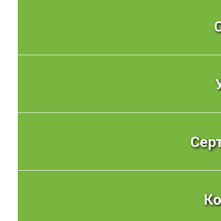
Сер
К